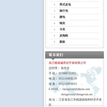
男式皮包
旅行包
腰包
钱夹
卡夹
皮拖鞋
新款
吴江桃源诚而信手袋有限公司
总经理： 徐先生
手 机： 013906722453
电 话： 0512-63858239
传 真： 0512-63856653
E-MAIL：
chengerxin@aliyun.com
chengerxin@chengerxin.net
地 址： 江苏省吴江市桃源镇南和经济开发
区