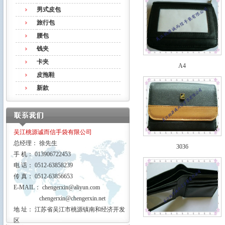
男式皮包
旅行包
腰包
钱夹
卡夹
A4
皮拖鞋
新款
吴江桃源诚而信手袋有限公司
总经理： 徐先生
3036
手 机： 013906722453
电 话： 0512-63858239
传 真： 0512-63856653
E-MAIL：
chengerxin@aliyun.com
chengerxin@chengerxin.net
地 址： 江苏省吴江市桃源镇南和经济开发
区