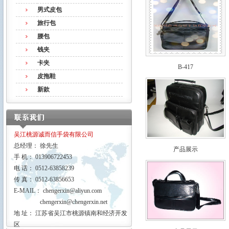
男式皮包
旅行包
腰包
钱夹
卡夹
B-417
皮拖鞋
新款
吴江桃源诚而信手袋有限公司
总经理： 徐先生
产品展示
手 机： 013906722453
电 话： 0512-63858239
传 真： 0512-63856653
E-MAIL：
chengerxin@aliyun.com
chengerxin@chengerxin.net
地 址： 江苏省吴江市桃源镇南和经济开发
区