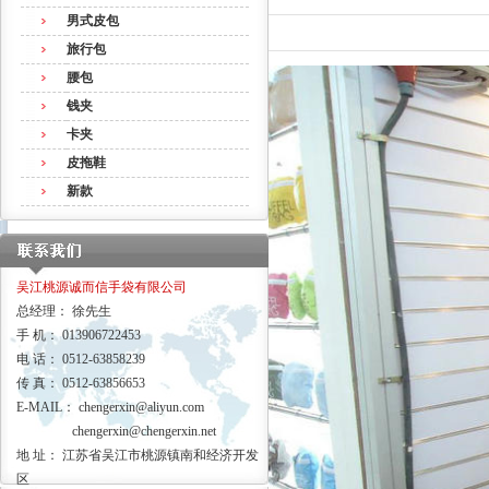
男式皮包
旅行包
腰包
钱夹
卡夹
皮拖鞋
新款
吴江桃源诚而信手袋有限公司
总经理： 徐先生
手 机： 013906722453
电 话： 0512-63858239
传 真： 0512-63856653
E-MAIL：
chengerxin@aliyun.com
chengerxin@chengerxin.net
地 址： 江苏省吴江市桃源镇南和经济开发
区