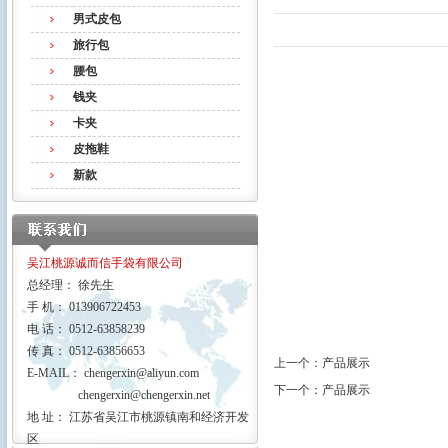
男式皮包
旅行包
腰包
钱夹
卡夹
皮拖鞋
新款
吴江桃源诚而信手袋有限公司
总经理： 徐先生
手 机： 013906722453
电 话： 0512-63858239
传 真： 0512-63856653
上一个：
产品展示
E-MAIL：
chengerxin@aliyun.com
下一个：
产品展示
chengerxin@chengerxin.net
地 址： 江苏省吴江市桃源镇南和经济开发
区